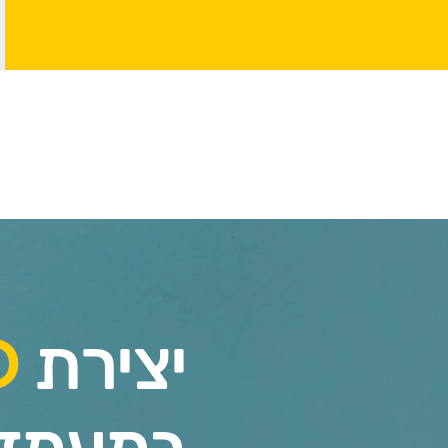
יצירת
D