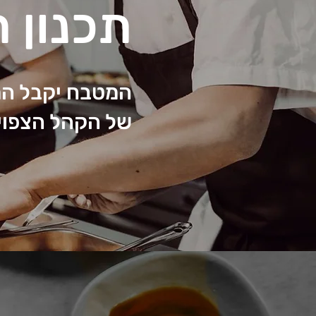
תכנון 
המטבח יקבל המל
של הקהל הצפוי