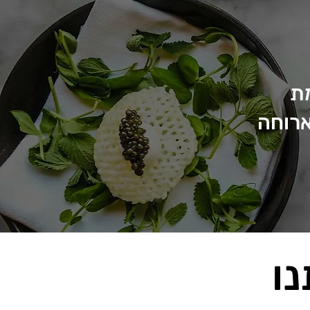
ת
ארוחה
נו