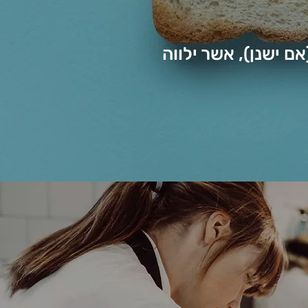
ם ישנן), אשר ילווה